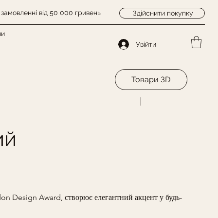
замовленні від 50 000 гривень
Здійснити покупку
ни
Увійти
Товари ЗD
Попередній
Наступний
ий
on Design Award, створює елегантний акцент у будь-