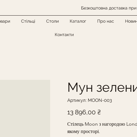
Безкоштовна доставка при 
овари
Стільці
Столи
Каталог
Про нас
Нови
Контакти
Мун зелен
Артикул
Артикул:
MOON-003
MOON-
003
Ціна
13 896,00 ₴
Стілець Moon з нагородою Lond
якому просторі.