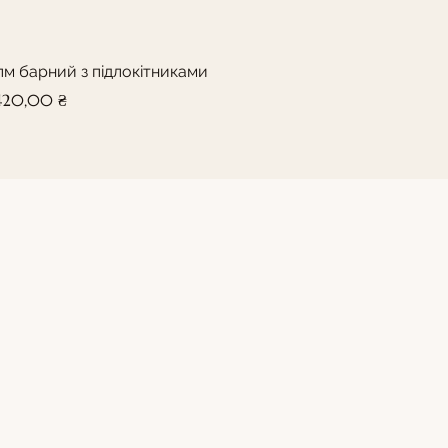
лм барний з підлокітниками
а
 420,00 ₴