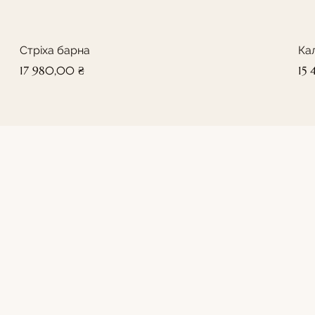
Стріха барна
Ка
Ціна
Цін
17 980,00 ₴
15