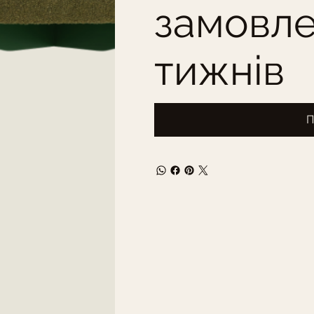
замовле
тижнів
П