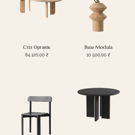
Стіл Органік
Ваза Modula
Ціна
Ціна
84 120,00 ₴
10 500,00 ₴