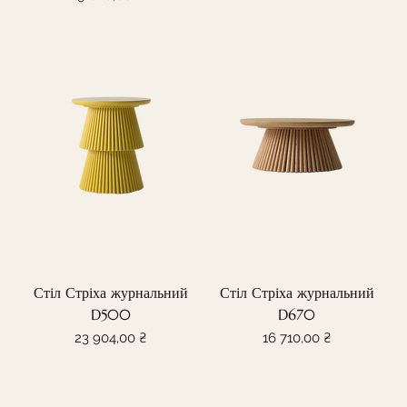
Стіл Стріха журнальний
Стіл Стріха журнальний
D500
D670
Ціна
Ціна
23 904,00 ₴
16 710,00 ₴