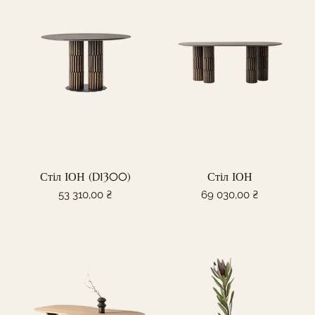
Стіл ІОН (D1300)
Стіл ІОН
Ціна
Ціна
53 310,00 ₴
69 030,00 ₴