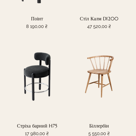
Поінт
Стіл Калм D1200
Ціна
Ціна
8 190,00 ₴
47 520,00 ₴
Стріха барний H75
Біллербін
Ціна
Ціна
17 980,00 ₴
5 550,00 ₴