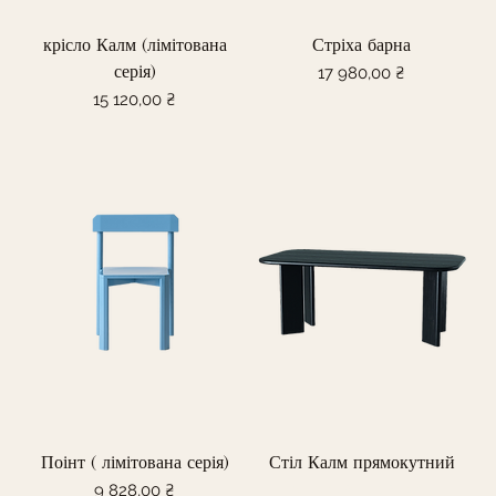
крісло Калм (лімітована
Стріха барна
серія)
Ціна
17 980,00 ₴
Ціна
15 120,00 ₴
Поінт ( лімітована серія)
Стіл Калм прямокутний
Немає в наявності
Ціна
9 828,00 ₴