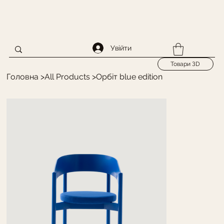
Увійти
Товари ЗD
Головна
>
All Products
>
Орбіт blue edition