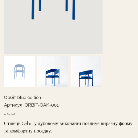
Орбіт blue edition
Артикул
Артикул:
ORBIT-OAK-001
ORBIT-
OAK-
001
Ціна
14 832,00 ₴
Стілець Orbit у дубовому виконанні поєднує виразну форму 
та комфортну посадку.