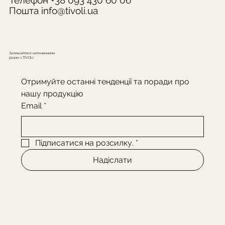
Телефон +38 093 430 60 06
Пошта
info@tivoli.ua
Залишайтеся натхненними
разом з TIVOLI
Отримуйте останні тенденції та поради про 
нашу продукцію
Email
*
Підписатися на розсилку.
*
Надіслати