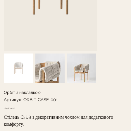
Орбіт з накладкою
Артикул
Артикул:
ORBIT-CASE-001
ORBIT-
CASE-
001
Ціна
16 560,00 ₴
Стілець Orbit з декоративним чохлом для додаткового 
комфорту.