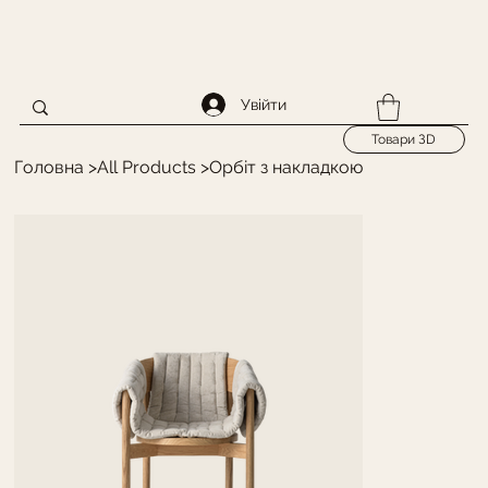
Увійти
Товари ЗD
Головна
>
All Products
>
Орбіт з накладкою