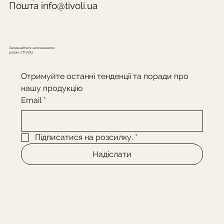
Пошта
info@tivoli.ua
Ціна
Ціна
Ціна
Ціна
15 420,00 ₴
23 904,00 ₴
15 120,00 ₴
16 710,00 ₴
Залишайтеся натхненними
разом з TIVOLI
Отримуйте останні тенденції та поради про 
нашу продукцію
Email
*
Підписатися на розсилку.
*
Надіслати