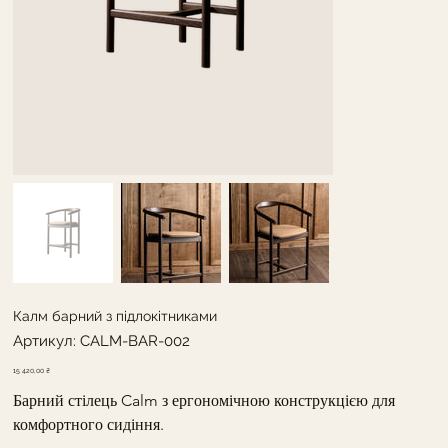
Калм барний з підлокітниками
Артикул
Артикул:
CALM-BAR-002
CALM-
BAR-
002
Ціна
15 420,00 ₴
Барний стілець Calm з ергономічною конструкцією для 
комфортного сидіння.