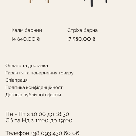
Калм барний
Стріха барна
Ціна
Ціна
14 640,00 ₴
17 980,00 ₴
Оплата та доставка
Гарантія та повернення товару
Співпраця
Політика конфіденційності
Договір публічної оферти
Пн - Пт з 10:00 до 18:30
Сб та Нд з 11:00 до 19:00
Калм барний з
Калм
Стіл ІОН
Мун
Стіл ІОН (D1300)
Стіл Стріха
Поінт ( лімітована серія)
крісло Калм (лімітована
Стіл Органік
Орбіт з накладкою
Стіл Стріха
крісло Орбіт
Ваза Modula
Стіл Калм прямокутний
підлокітниками
журнальний D500
серія)
журнальний D670
Немає в наявності
Телефон +38 093 430 60 06
Ціна
Ціна
Ціна
Ціна
Ціна
Ціна
Ціна
Ціна
Ціна
10 140,00 ₴
69 030,00 ₴
11 580,00 ₴
53 310,00 ₴
9 828,00 ₴
84 120,00 ₴
16 560,00 ₴
12 360,00 ₴
10 500,00 ₴