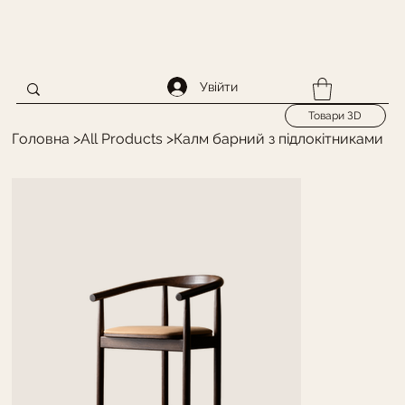
Увійти
Товари ЗD
Головна
>
All Products
>
Калм барний з підлокітниками